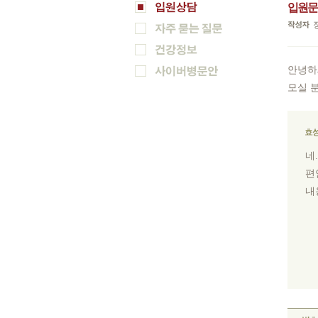
입원
안녕하
모실 
네
편
내
상
팩