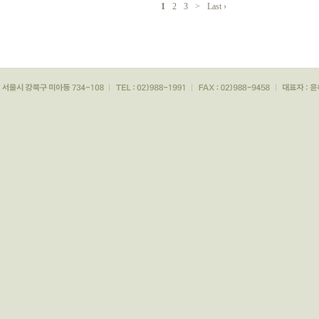
1
2
3
>
Last ›